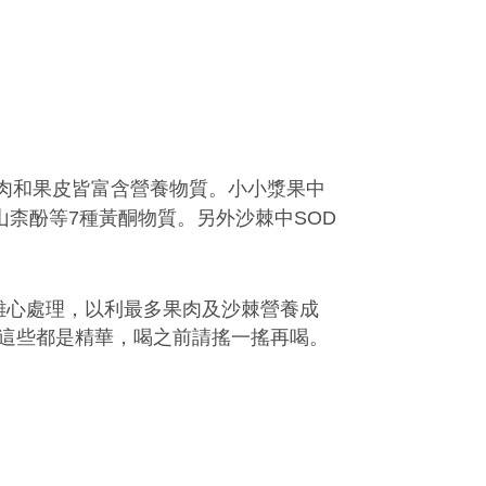
肉和果皮皆富含營養物質。小小漿果中
柰酚等7種黃酮物質。另外沙棘中SOD
離心處理，以利最多果肉及沙棘營養成
這些都是精華，喝之前請搖一搖再喝。