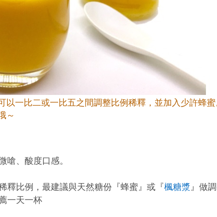
可以一比二或一比五之間調整比例稀釋，並加入少許蜂蜜
哦～
微嗆、酸度口感。
稀釋比例，最建議與天然糖份『蜂蜜』或『
楓糖漿
』做調
薦一天一杯