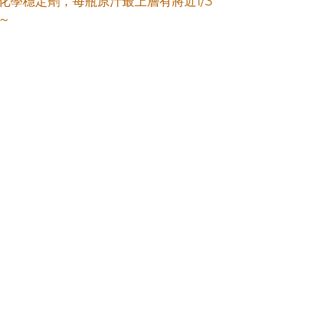
學穩定劑，每瓶原汁最上層有將近1/3
～