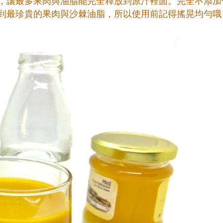
，讓最多果肉與油脂能完全釋放到原汁裡面。完全不添加化
到最珍貴的果肉與沙棘油脂，所以使用前記得搖晃均勻哦