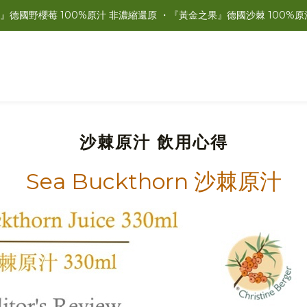
』德國野櫻莓 100%原汁 非濃縮還原 ・『黃金之果』德國沙棘 100%原
沙棘原汁 飲用心得
Sea Buckthorn 沙棘原汁