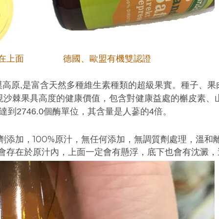
印製在上面 德國、歐盟有機雙認證
漠高原,是富含天然多種維生素種類的超級果實。種子、果
現沙棘果具高度的健康價值，包含對健康益處的槲皮素、山
到2746.0個酶單位，其含量是人蔘的4倍。
劑添加，100%原汁，無任何添加，無調質劑處理，溫和
會存在於原汁內，上面一定會有懸浮，底下也會有沈澱，