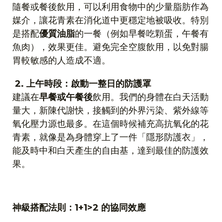
隨餐或餐後飲用，可以利用食物中的少量脂肪作為
媒介，讓花青素在消化道中更穩定地被吸收。特別
是搭配
優質油脂
的一餐（例如早餐吃顆蛋，午餐有
魚肉），效果更佳。避免完全空腹飲用，以免對腸
胃較敏感的人造成不適。
2.
上午時段：啟動一整日的防護罩
建議在
早餐或午餐後
飲用。我們的身體在白天活動
量大，新陳代謝快，接觸到的外界污染、紫外線等
氧化壓力源也最多。在這個時候補充高抗氧化的花
青素，就像是為身體穿上了一件「隱形防護衣」，
能及時中和白天產生的自由基，達到最佳的防護效
果。
神級搭配法則：
1+1>2
的協同效應