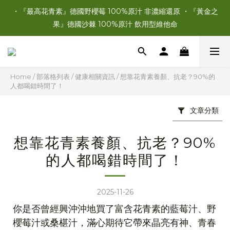
・『最高花青素』德國野櫻莓 100%原汁 非濃縮還原 ・『黃金之
果』德國沙棘 100%原汁 飲用型維他命
Home
/
部落格列表
/
健康相關資訊
/
想靠花青素養顏、抗老？90%的
人都喝錯時間了！
文章分類
想靠花青素養顏、抗老？90%
的人都喝錯時間了！
2025-11-26
你是否曾經興沖沖地買了富含花青素的藍莓汁、野
櫻莓汁或桑椹汁，滿心期待它帶來晶亮有神、青春