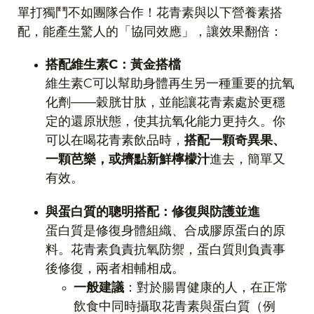
單打獨鬥不如團隊合作！花青素與以下營養素搭
配，能產生驚人的「協同效應」，讓效果翻倍：
搭配維生素
C
：黃金搭檔
維生素
C
可以幫助身體再生另一種重要的抗氧
化劑
——
穀胱甘肽，並能讓花青素處於更穩
定的還原狀態，使其抗氧化能力更持久。你
可以在喝花青素飲品時，
搭配一顆奇異果、
一顆芭樂，或擠點新鮮檸檬汁
進去，簡單又
有效。
與蛋白質的聰明搭配：修復與防護並進
蛋白質是修復身體組織、合成膠原蛋白的原
料。花青素負責抗氧防禦，蛋白質則負責事
後修復，兩者相輔相成。
一般建議
：對於腸胃健康的人，在正常
飲食中同時攝取花青素與蛋白質（例