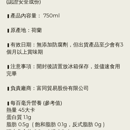
(認證安全成份)
產品內容量： 750ml
▍
原產地：荷蘭
▍
有效日期：
無添加防腐劑，但出貨產品至少會有3
▍
個月以上賞味期
注意事項：開封後請置放冰箱保存，並儘速食用
▍
完畢
負責廠商：富同貿易股份有限公司
▍
每百毫升營養 (參考值)
▍
熱量 45大卡
蛋白質 1.1g
脂肪 0.5g ( 飽和脂肪 0.1g，反式脂肪 0g )