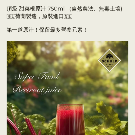
頂級 甜菜根原汁 750ml （自然農法、無毒土壤)
荷蘭製造，原裝進口
🇳🇱
🇳🇱
第一道原汁！保留最多營養元素！