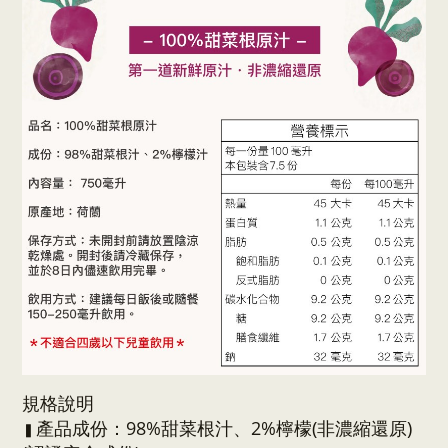
規格說明
產品成份：
98%甜菜根汁、2
%檸檬
(非濃縮還原)
▍