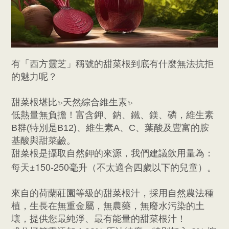
有「西方靈芝」稱號的甜菜根到底有什麼無法抗拒
的魅力呢？
甜菜根堪比
天然綜合維生素
✨
✨
低熱量無負擔！
富含鉀、鈉、鐵、鎂、磷，維生素
B群(特別是B12)、維生素A、C、
葉酸及豐富的胺
基酸與甜菜鹼
。
甜菜根是攝取自然鉀的來源，我們建議飲用量為：
±150-250
每天
毫升（不太適合四歲以下的兒童）。
來自的荷蘭莊園等級的甜菜根汁，採用
自然農法種
植，生長在
無重金屬，無農藥，無廢水污染的土
壤，提供您最純淨、最有能量的甜菜根汁！