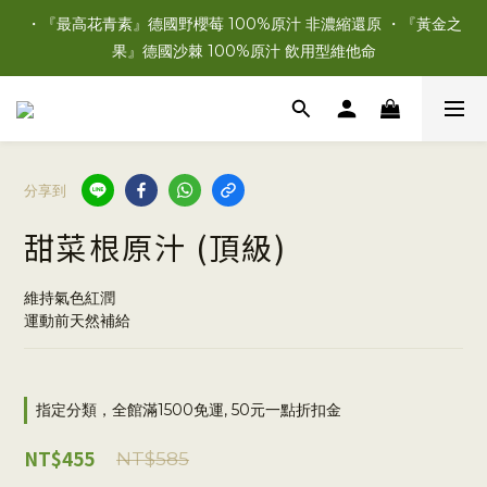
・『最高花青素』德國野櫻莓 100%原汁 非濃縮還原 ・『黃金之
果』德國沙棘 100%原汁 飲用型維他命
分享到
甜菜根原汁 (頂級)
維持氣色紅潤
運動前天然補給
指定分類，全館滿1500免運, 50元一點折扣金
NT$455
NT$585