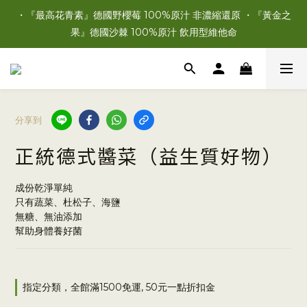
・『最高花青素』德國野櫻莓 100%原汁 非濃縮還原 ・『黃金之
果』德國沙棘 100%原汁 飲用型維他命
分享到
正統德式醬菜（益生質好物）
成份乾淨單純
只有蔬菜、杜松子、海鹽
無糖、無油添加
幫助身體養好菌
指定分類，全館滿1500免運, 50元一點折扣金