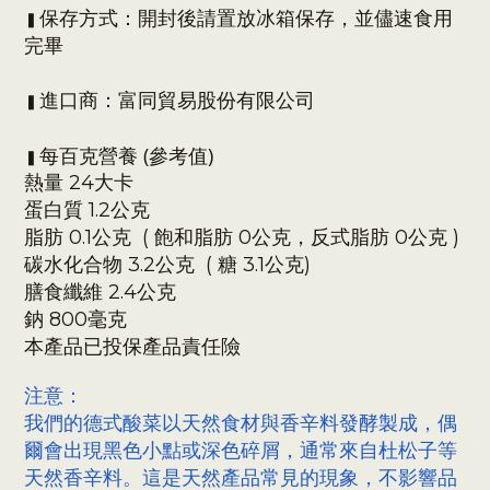
開封後請置放冰箱保存，並儘速食用
保存方式：
▍
完畢
進口商
：富同貿易股份有限公司
▍
每百克營養 (參考值)
▍
熱量 24大卡
蛋白質 1.2公克
脂肪 0.1
公克
( 飽和脂肪 0
公克
，反式脂肪 0
公克
)
碳水化合物 3.2
公克
( 糖 3.1
公克
)
膳食纖維 2.4
公克
鈉 800毫克
本產品已投保產品責任險
注意：
我們的德式酸菜以天然食材與香辛料發酵製成，偶
爾會出現黑色小點或深色碎屑，通常來自杜松子等
天然香辛料。這是天然產品常見的現象，不影響品