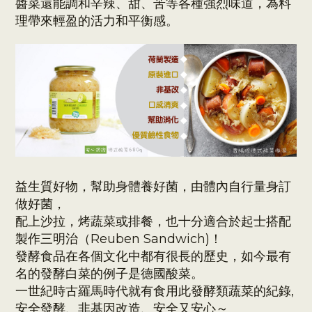
醬菜還能調和辛辣、甜、苦等各種強烈味道，為料
理帶來輕盈的活力和平衡感。
益生質好物，幫助身體養好菌，
由體內自行量身訂
做好菌，
配上沙拉，烤蔬菜或排餐，也十分適合於起士搭配
製作三明治（Reuben Sandwich)！
發酵食品在各個文化中都有很長的歷史，如今最有
名的發酵白菜的例子是德國酸菜。
一世紀時古羅馬時代就有食用此發酵類蔬菜的紀錄,
安全發酵、非基因改造、安全又安心～