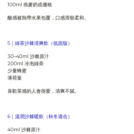
100ml 燕麥奶或優格
酸感被熱帶水果包覆，口感滑順柔和。
5｜綠茶沙棘清爽飲（低甜版）
30–40ml 沙棘原汁
200ml 冷泡綠茶
少量蜂蜜
薄荷葉
喜歡茶感的人會很愛，清爽不膩。
6｜溫潤沙棘暖飲（秋冬適合）
40ml 沙棘原汁