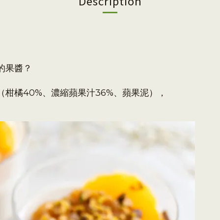
Description
的果醬？
柑橘40%、濃縮蘋果汁36%、蘋果泥），