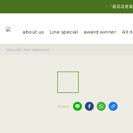
・『最高花青素
about us
Line special
award winner
All 
View All
/
Hot selection
Share