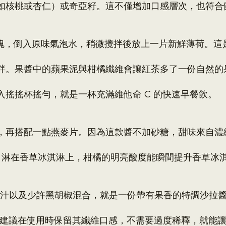
如核桃或杏仁）或奇亞籽。這不僅增加口感層次，也符合
入冰塊，倒入原味氣泡水，稍微攪拌後放上一片新鮮薄荷。
拌。果醬中的蘋果泥與柑橘纖維會讓紅茶多了一份自然的
搖搖杯搖勻，就是一杯充滿維他命 C 的快速早餐飲。
，再搭配一點燕麥片。因為這款醬不加砂糖，甜味來自濃
動，淋在香草冰淇淋上，柑橘的明亮酸度能瞬間提升香草冰
或檸檬汁以及少許黑胡椒混合，就是一份帶有果香的特調沙
蘋果汁，建議在使用時保留其纖維口感，不需要過度稀釋，就