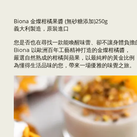
Biona 金燦柑橘果醬
(無砂糖添加)
250g
義大利製造，原裝進口
您是否也在尋找一款能喚醒味蕾、卻不讓身體負擔
Biona 以歐洲百年工藝精神打造的金燦柑橘醬，
嚴選自然熟成的柑橘與蘋果，以最純粹的黃金比例（
為懂得生活品味的您，帶來一場優雅的味覺之旅。