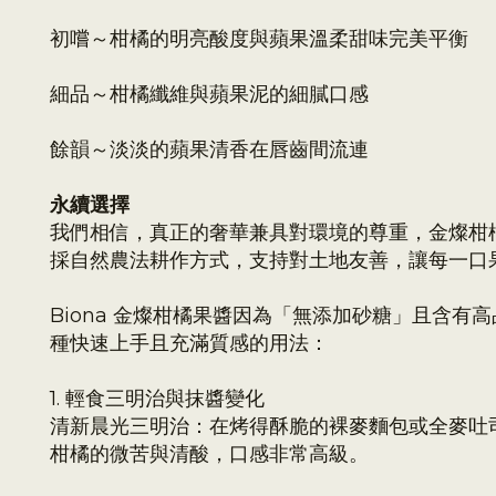
初嚐～柑橘的明亮酸度與蘋果溫柔甜味完美平衡
細品～柑橘纖維與蘋果泥的細膩口感
餘韻～淡淡的蘋果清香在唇齒間流連
永續選擇
我們相信，真正的奢華兼具對環境的尊重，金燦柑
採自然農法
耕作方式
，支持對土地友善，讓每一口
Biona 金燦柑橘果醬因為「無添加砂糖」且含
種快速上手且充滿質感的用法：
1. 輕食三明治與抹醬變化
清新晨光三明治：在烤得酥脆的裸麥麵包或全麥吐司
柑橘的微苦與清酸，口感非常高級。