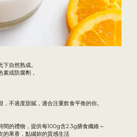
光下自然熟成。
色素或防腐劑，
甜，不過度甜膩，適合注重飲食平衡的你。
時間的禮物，
提供每100g含2.3g膳食纖維
～
次的果香，點綴妳的質感生活