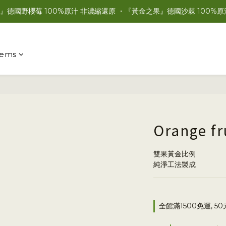
』德國野櫻莓 100%原汁 非濃縮還原 ・『黃金之果』德國沙棘 100%原
items
Orange fr
雙果黃金比例
純淨工法製成
全館滿1500免運, 50元