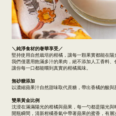
＼純淨食材的奢華享受／
堅持使用自然栽培的柑橘，讓每一顆果實都能在陽
我們僅選用飽滿多汁的果肉，絕不添加人工香料、
讓你每一口都能嚐到真實的柑橘風味。
無砂糖添加
以濃縮蘋果汁自然甜味取代蔗糖，帶出香橘的酸與
雙果黃金比例
沈浸在滿滿陽光的柑橘與蘋果，
每一勺都是陽光與
開瓶瞬間，清新柑橘香氣中帶著蘋果的蜜香，有
層