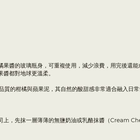
橘果醬的玻璃瓶身，可重複使用，減少浪費，用完後還能
果醬都對地球更溫柔。
有高品質的柑橘與蘋果泥，其自然的酸甜感非常適合融入日
上，先抹一層薄薄的無鹽奶油或乳酪抹醬（Cream Ch