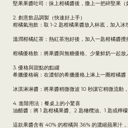
堅果果醬吐司：抹上柑橘醬後，撒上一把碎堅果（
2. 創意飲品調製（快速好上手）
柑橘氣泡飲：取 1-2 匙柑橘果醬放入杯底，加
溫潤柑橘紅茶：熱紅茶泡好後，加入一匙柑橘醬攪
柑橘優格飲：將果醬與無糖優格、少量鮮奶一起放入
3. 優格與甜點的點綴
希臘優格碗：在濃郁的希臘優格上淋上一圈柑橘醬
冰淇淋淋醬：將果醬稍微微波 10 秒讓它稍微流
4. 進階用法：餐桌上的小驚喜
油醋醬：將 1 匙柑橘果醬、2 匙橄欖油、1 匙
這款果醬含有 40% 的柑橘與 36% 的濃縮