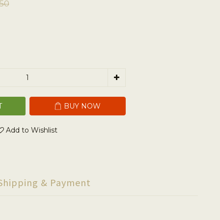
50
T
BUY NOW
Add to Wishlist
Shipping & Payment