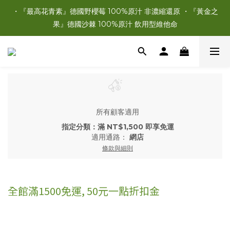
・『最高花青素』德國野櫻莓 100%原汁 非濃縮還原 ・『黃金之
果』德國沙棘 100%原汁 飲用型維他命
所有顧客適用
指定分類：滿 NT$1,500 即享免運
適用通路：
網店
條款與細則
全館滿1500免運, 50元一點折扣金