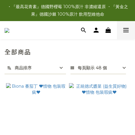
・『最高花青素』德國野櫻莓 100%原汁 非濃縮還原 ・『黃金之
果』德國沙棘 100%原汁 飲用型維他命
全部商品
商品排序
每頁顯示 48 個