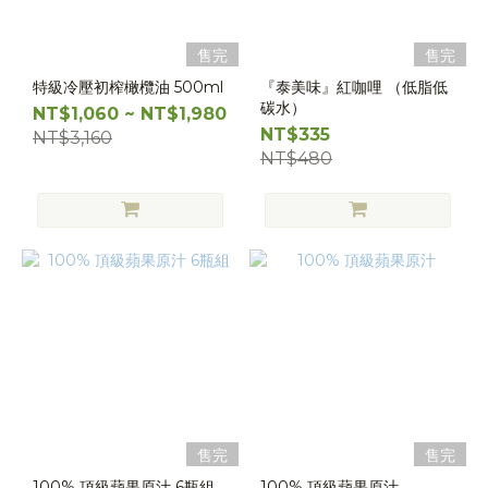
售完
售完
特級冷壓初榨橄欖油 500ml
『泰美味』紅咖哩 （低脂低
碳水）
NT$1,060 ~ NT$1,980
NT$335
NT$3,160
NT$480
售完
售完
100% 頂級蘋果原汁 6瓶組
100% 頂級蘋果原汁