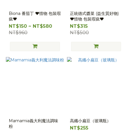
Biona 番茄丁 ❤️惜物 包裝瑕
正統德式醬菜 (益生質好物)
疵❤️
❤️惜物 包裝瑕疵❤️
NT$150 ~ NT$580
NT$315
NT$960
NT$500
Mamamia義大利魔法調味
高纖小扁豆（玻璃瓶）
粉
NT$255