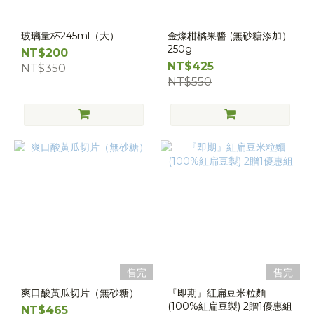
玻璃量杯245ml（大）
金燦柑橘果醬 (無砂糖添加）
250g
NT$200
NT$425
NT$350
NT$550
售完
售完
爽口酸黃瓜切片（無砂糖）
『即期』紅扁豆米粒麵
(100%紅扁豆製) 2贈1優惠組
NT$465